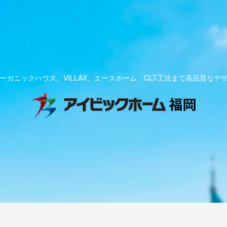
ーガニックハウス、VILLAX、エースホーム、CLT工法まで高品質なデ