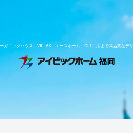
ーガニックハウス、VILLAX、エースホーム、CLT工法まで高品質なデ