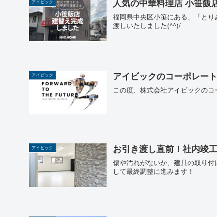
人気の中華料理店 小笹飯店 
アイビック
福岡県中央区小笹にある、「とり
渡しいたしました(^^)/
アイビックのコーポレー
アイビック
この度、株式会社アイビックのコ
お引き渡し直前！社内竣
アイビック
傷や汚れがないか、建具の取り付
して最終調整に進みます！