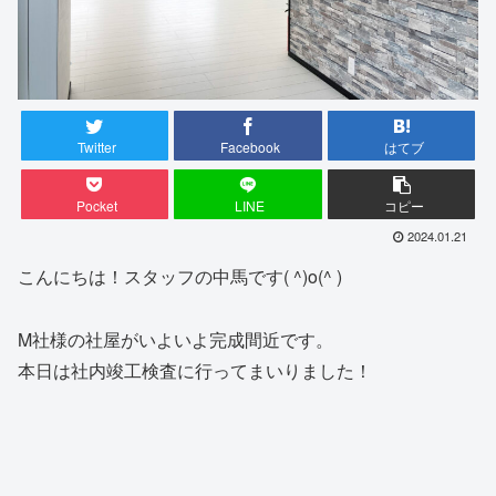
Twitter
Facebook
はてブ
Pocket
LINE
コピー
2024.01.21
こんにちは！スタッフの中馬です( ^)o(^ )
M社様の社屋がいよいよ完成間近です。
本日は社内竣工検査に行ってまいりました！